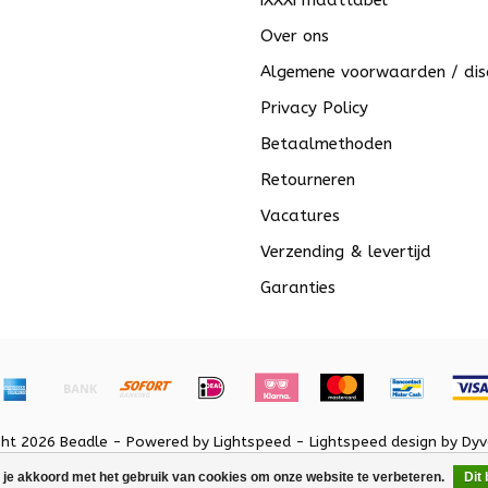
iXXXi maattabel
Over ons
Algemene voorwaarden / dis
Privacy Policy
Betaalmethoden
Retourneren
Vacatures
Verzending & levertijd
Garanties
ght 2026 Beadle - Powered by
Lightspeed
-
Lightspeed design
by
Dyv
 je akkoord met het gebruik van cookies om onze website te verbeteren.
Dit