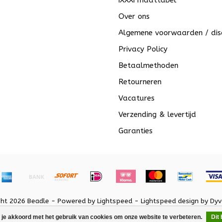
iXXXi maattabel
Over ons
Algemene voorwaarden / dis
Privacy Policy
Betaalmethoden
Retourneren
Vacatures
Verzending & levertijd
Garanties
ght 2026 Beadle - Powered by
Lightspeed
-
Lightspeed design
by
Dyv
 je akkoord met het gebruik van cookies om onze website te verbeteren.
Dit