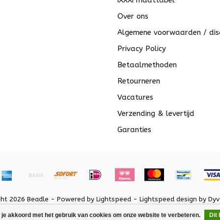
iXXXi maattabel
Over ons
Algemene voorwaarden / dis
Privacy Policy
Betaalmethoden
Retourneren
Vacatures
Verzending & levertijd
Garanties
ght 2026 Beadle - Powered by
Lightspeed
-
Lightspeed design
by
Dyv
 je akkoord met het gebruik van cookies om onze website te verbeteren.
Dit