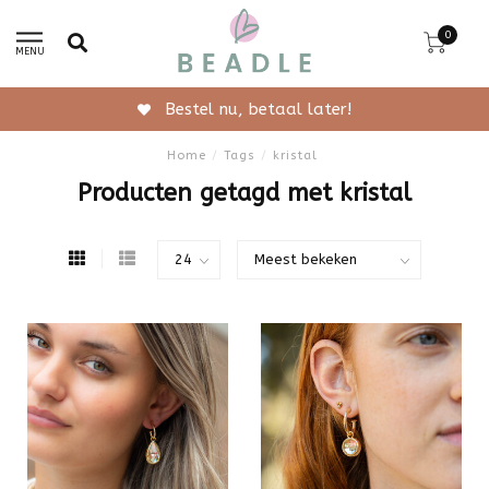
0
MENU
Bestel nu, betaal later!
Home
/
Tags
/
kristal
Producten getagd met kristal