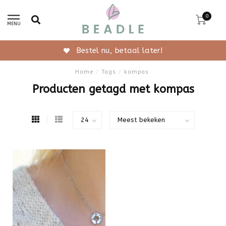
0
MENU
Bestel nu, betaal later!
Home
/
Tags
/
kompas
Producten getagd met kompas