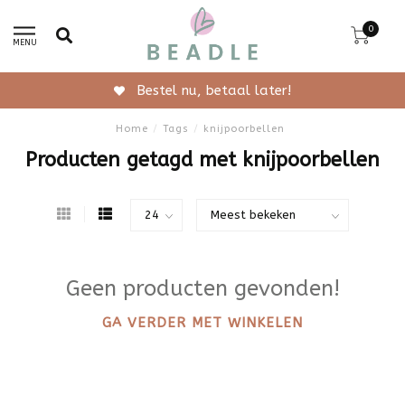
0
MENU
Bestel nu, betaal later!
Home
/
Tags
/
knijpoorbellen
Producten getagd met knijpoorbellen
Geen producten gevonden!
GA VERDER MET WINKELEN