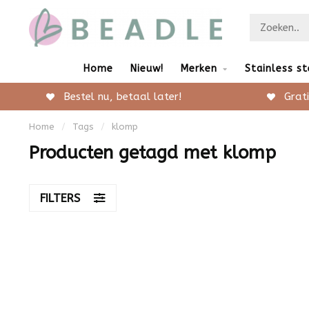
Home
Nieuw!
Merken
Stainless st
Bestel nu, betaal later!
Grati
Home
/
Tags
/
klomp
Producten getagd met klomp
FILTERS