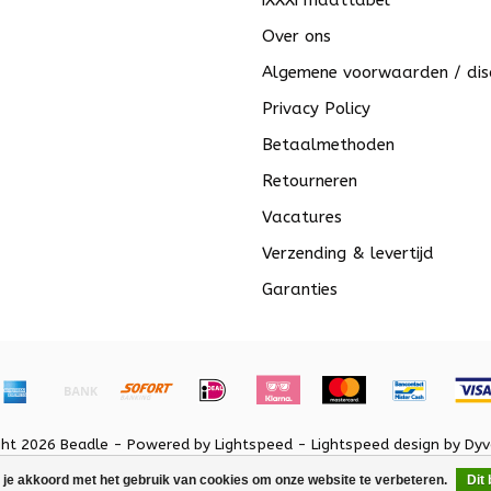
iXXXi maattabel
Over ons
Algemene voorwaarden / dis
Privacy Policy
Betaalmethoden
Retourneren
Vacatures
Verzending & levertijd
Garanties
ght 2026 Beadle - Powered by
Lightspeed
-
Lightspeed design
by
Dyv
 je akkoord met het gebruik van cookies om onze website te verbeteren.
Dit