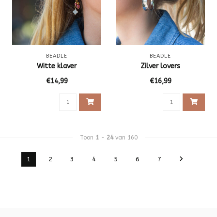
BEADLE
BEADLE
Witte klaver
Zilver lovers
€14,99
€16,99
Toon
1
-
24
van 160
1
2
3
4
5
6
7