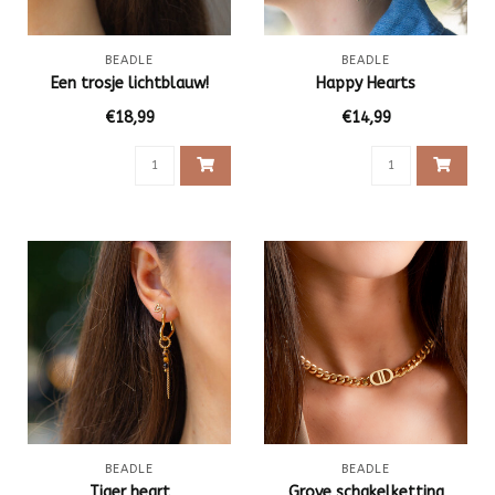
BEADLE
BEADLE
Een trosje lichtblauw!
Happy Hearts
€18,99
€14,99
BEADLE
BEADLE
Tiger heart
Grove schakelketting