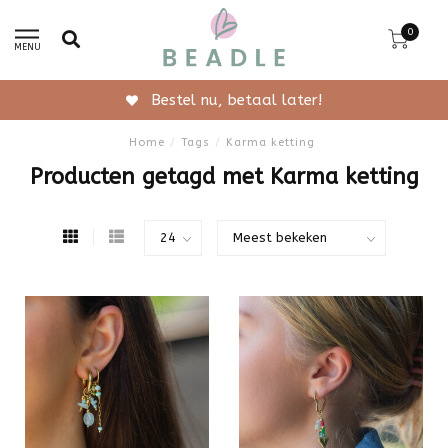
0
MENU
Gratis verzending vanaf 50,-
Home
/
Tags
/
Karma ketting
Producten getagd met Karma ketting