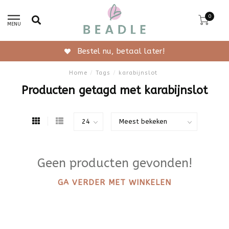
0
MENU
Bestel nu, betaal later!
Home
/
Tags
/
karabijnslot
Producten getagd met karabijnslot
Geen producten gevonden!
GA VERDER MET WINKELEN