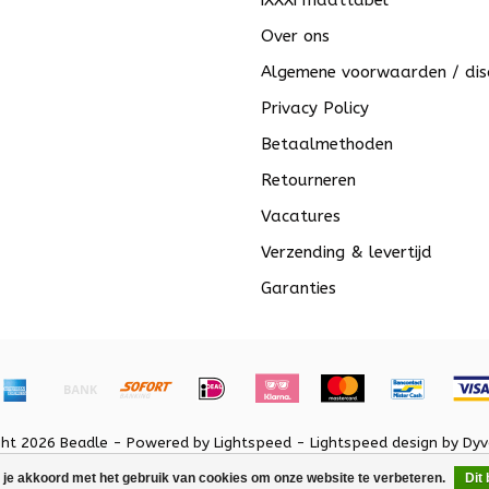
iXXXi maattabel
Over ons
Algemene voorwaarden / dis
Privacy Policy
Betaalmethoden
Retourneren
Vacatures
Verzending & levertijd
Garanties
ght 2026 Beadle - Powered by
Lightspeed
-
Lightspeed design
by
Dyv
 je akkoord met het gebruik van cookies om onze website te verbeteren.
Dit