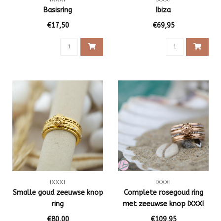
Basisring
Ibiza
€17,50
€69,95
IXXXI
IXXXI
Smalle goud zeeuwse knop
Complete rosegoud ring
ring
met zeeuwse knop IXXXI
€80,00
€109,95