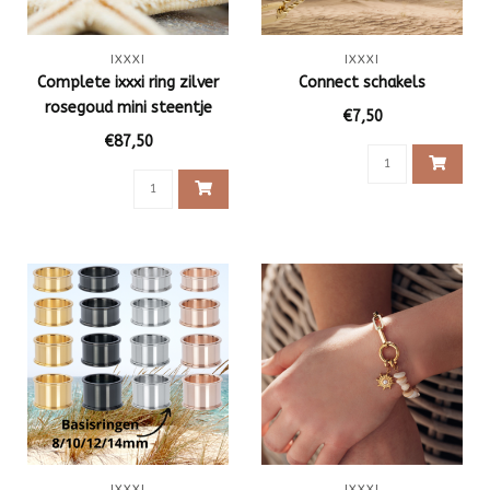
IXXXI
IXXXI
Complete ixxxi ring zilver
Connect schakels
rosegoud mini steentje
€7,50
€87,50
IXXXI
IXXXI