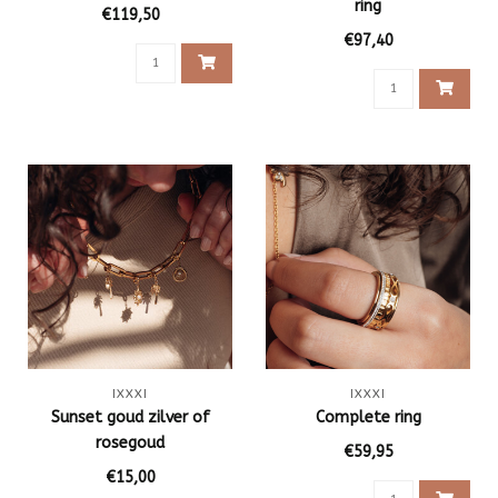
ring
€119,50
€97,40
IXXXI
IXXXI
Sunset goud zilver of
Complete ring
rosegoud
€59,95
€15,00