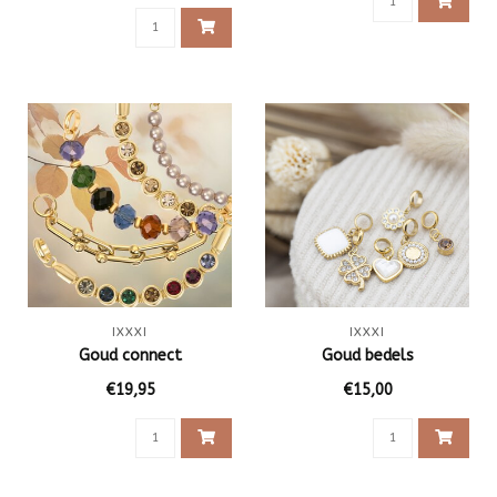
IXXXI
IXXXI
Goud connect
Goud bedels
€19,95
€15,00