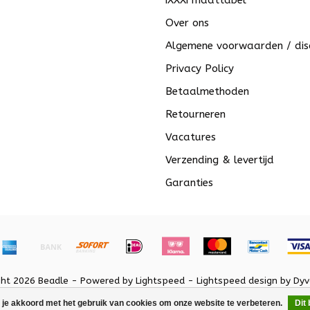
iXXXi maattabel
Over ons
Algemene voorwaarden / dis
Privacy Policy
Betaalmethoden
Retourneren
Vacatures
Verzending & levertijd
Garanties
ght 2026 Beadle - Powered by
Lightspeed
-
Lightspeed design
by
Dyv
 je akkoord met het gebruik van cookies om onze website te verbeteren.
Dit