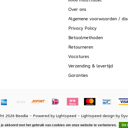
iXXXi maattabel
Over ons
Algemene voorwaarden / dis
Privacy Policy
Betaalmethoden
Retourneren
Vacatures
Verzending & levertijd
Garanties
ght 2026 Beadle - Powered by
Lightspeed
-
Lightspeed design
by
Dyv
 je akkoord met het gebruik van cookies om onze website te verbeteren.
Dit