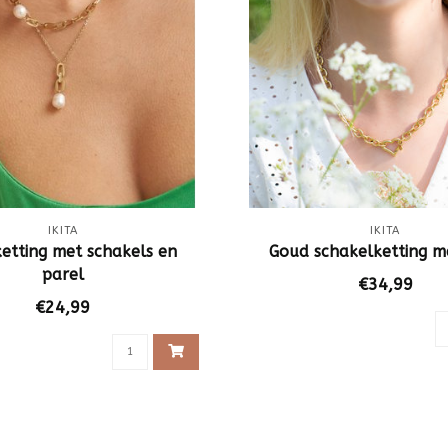
IKITA
IKITA
etting met schakels en
Goud schakelketting m
parel
€34,99
€24,99