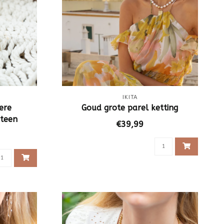
IKITA
ere
Goud grote parel ketting
steen
€39,99