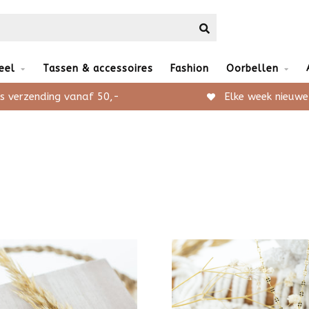
eel
Tassen & accessoires
Fashion
Oorbellen
s verzending vanaf 50,-
Elke week nieuwe