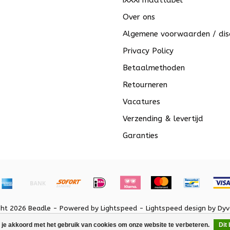
iXXXi maattabel
Over ons
Algemene voorwaarden / dis
Privacy Policy
Betaalmethoden
Retourneren
Vacatures
Verzending & levertijd
Garanties
ght 2026 Beadle - Powered by
Lightspeed
-
Lightspeed design
by
Dyv
 je akkoord met het gebruik van cookies om onze website te verbeteren.
Dit