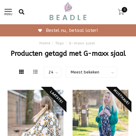
0
MENU
Bestel nu, betaal later!
Home
/
Tags
/
G-maxx sjaal
Producten getagd met G-maxx sjaal
MUSTHAVE!
LAATSTE!