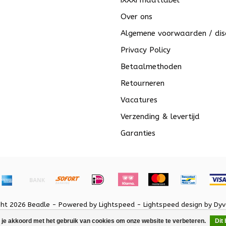
iXXXi maattabel
Over ons
Algemene voorwaarden / dis
Privacy Policy
Betaalmethoden
Retourneren
Vacatures
Verzending & levertijd
Garanties
ght 2026 Beadle - Powered by
Lightspeed
-
Lightspeed design
by
Dyv
 je akkoord met het gebruik van cookies om onze website te verbeteren.
Dit