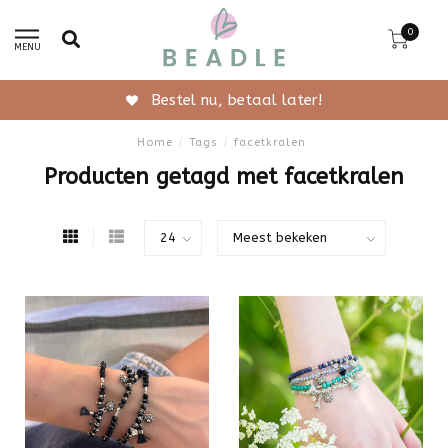
0
MENU
Bestel nu, betaal later!
Home
/
Tags
/
facetkralen
Producten getagd met facetkralen