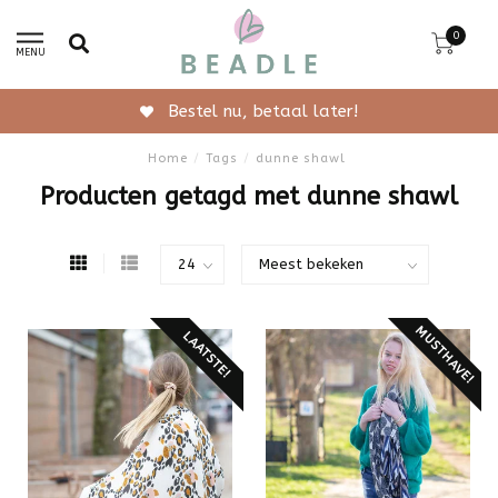
0
MENU
Bestel nu, betaal later!
Home
/
Tags
/
dunne shawl
Producten getagd met dunne shawl
MUSTHAVE!
LAATSTE!