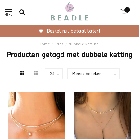
0
MENU
Bestel nu, betaal later!
Home
/
Tags
/
dubbele ketting
Producten getagd met dubbele ketting