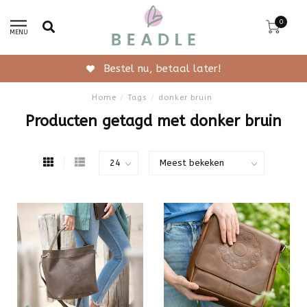
0
MENU
Bestel nu, betaal later!
Home
/
Tags
/
donker bruin
Producten getagd met donker bruin