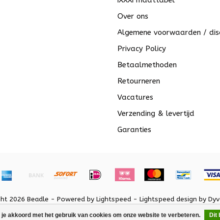
iXXXi maattabel
Over ons
Algemene voorwaarden / dis
Privacy Policy
Betaalmethoden
Retourneren
Vacatures
Verzending & levertijd
Garanties
ght 2026 Beadle - Powered by
Lightspeed
-
Lightspeed design
by
Dyv
 je akkoord met het gebruik van cookies om onze website te verbeteren.
Dit