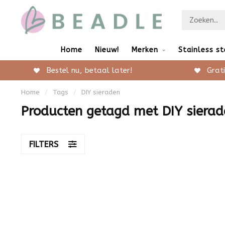
Home
Nieuw!
Merken
Stainless st
Bestel nu, betaal later!
Grati
Home
/
Tags
/
DIY sieraden
Producten getagd met DIY sierad
FILTERS