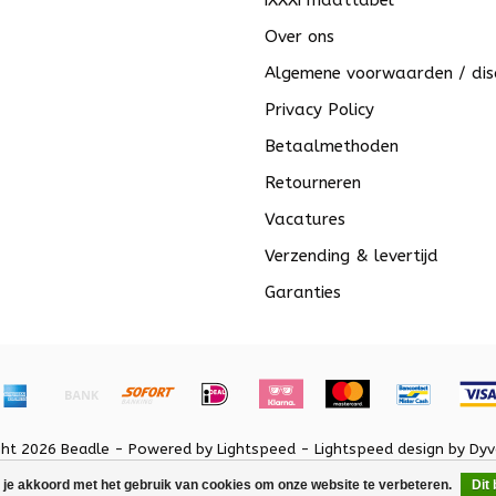
iXXXi maattabel
Over ons
Algemene voorwaarden / dis
Privacy Policy
Betaalmethoden
Retourneren
Vacatures
Verzending & levertijd
Garanties
ght 2026 Beadle - Powered by
Lightspeed
-
Lightspeed design
by
Dyv
 je akkoord met het gebruik van cookies om onze website te verbeteren.
Dit