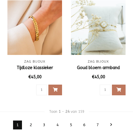
ZAG BIJOUX
ZAG BIJOUX
Tijdloze klassieker
Goud bloem armband
€45,00
€45,00
Toon
1
-
24
van 159
1
2
3
4
5
6
7