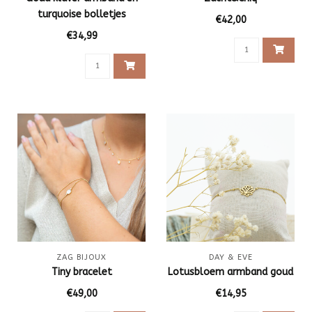
turquoise bolletjes
€42,00
armband
€34,99
ZAG BIJOUX
DAY & EVE
Tiny bracelet
Lotusbloem armband goud
€49,00
€14,95