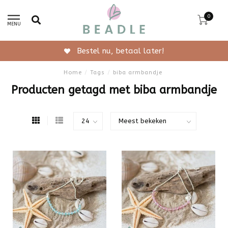
0
MENU
Bestel nu, betaal later!
Home
/
Tags
/
biba armbandje
Producten getagd met biba armbandje