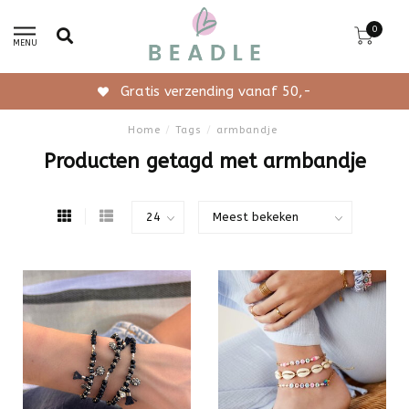
0
MENU
Gratis verzending vanaf 50,-
Home
/
Tags
/
armbandje
Producten getagd met armbandje