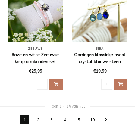
ZEEUWS
BIBA
Roze en witte Zeeuwse
Oorringen klassieke ovaal
knop armbanden set
crystal blauwe steen
€29,99
€19,99
Toon
1
-
24
van 453
1
2
3
4
5
19