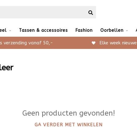
eel
Tassen & accessoires
Fashion
Oorbellen
s verzending vanaf 50,-
Elke week nieuwe
leer
Geen producten gevonden!
GA VERDER MET WINKELEN