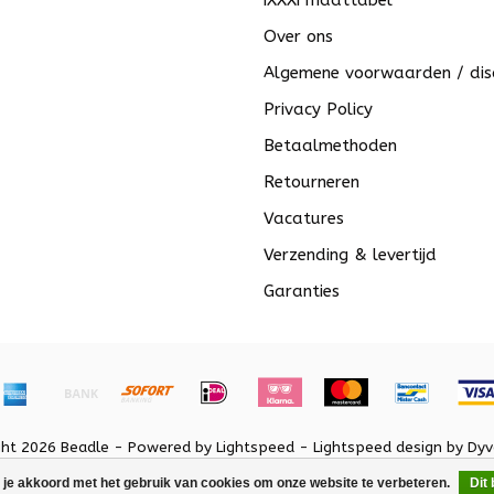
iXXXi maattabel
Over ons
Algemene voorwaarden / dis
Privacy Policy
Betaalmethoden
Retourneren
Vacatures
Verzending & levertijd
Garanties
ght 2026 Beadle - Powered by
Lightspeed
-
Lightspeed design
by
Dyv
 je akkoord met het gebruik van cookies om onze website te verbeteren.
Dit