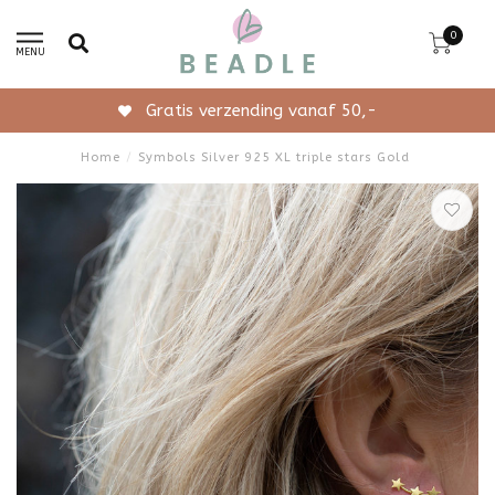
0
MENU
Gratis verzending vanaf 50,-
Home
/
Symbols Silver 925 XL triple stars Gold