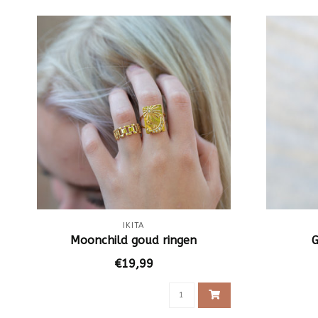
IKITA
Moonchild goud ringen
G
€19,99