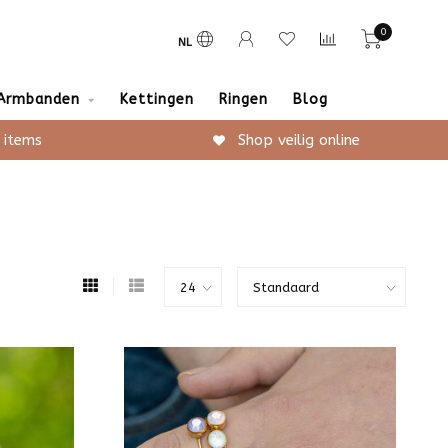
0
NL
Armbanden
Kettingen
Ringen
Blog
 items
Shop veilig online