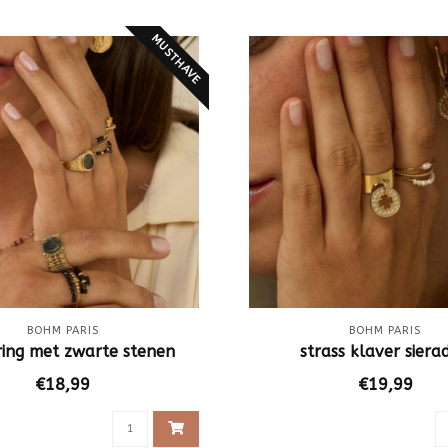
MUSTHAVE
BOHM PARIS
BOHM PARIS
ring met zwarte stenen
strass klaver siera
€18,99
€19,99