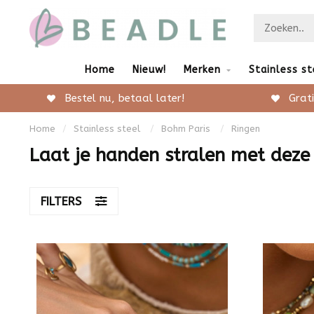
Home
Nieuw!
Merken
Stainless st
Bestel nu, betaal later!
Grati
Home
/
Stainless steel
/
Bohm Paris
/
Ringen
Laat je handen stralen met deze 
FILTERS