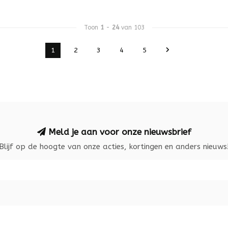
Toon
1
-
24
van 103
1
2
3
4
5
Meld je aan voor onze nieuwsbrief
Blijf op de hoogte van onze acties, kortingen en anders nieuws