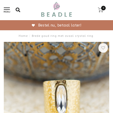
0
MENU
Gratis verzending vanaf 50,-
Home
/
Brede goud ring met ovaal crystal ring