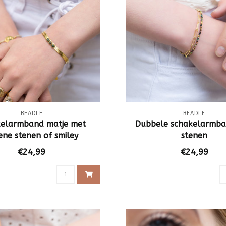
BEADLE
BEADLE
kelarmband matje met
Dubbele schakelarmb
ene stenen of smiley
stenen
€24,99
€24,99