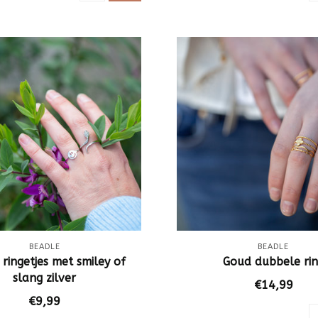
BEADLE
BEADLE
 ringetjes met smiley of
Goud dubbele ri
slang zilver
€14,99
€9,99