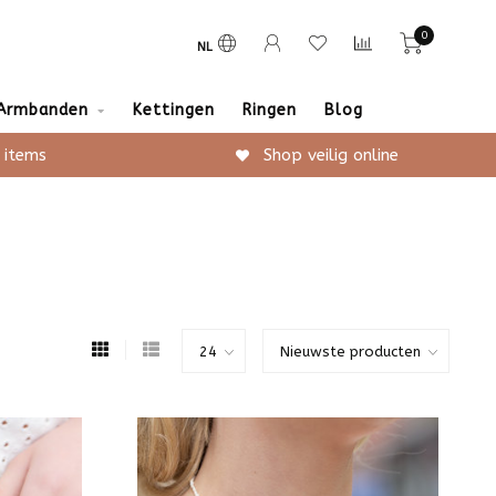
0
NL
Armbanden
Kettingen
Ringen
Blog
 items
Shop veilig online