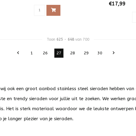
€17,99
Toon
625
-
648
van 700
1
26
27
28
29
30
 wij ook een groot aanbod stainless steel sieraden hebben van
te en trendy sieraden voor jullie uit te zoeken. We werken g
 is. Het is sterk materiaal waardoor we de leukste ontwerpen
b je langer plezier van je sieraden.