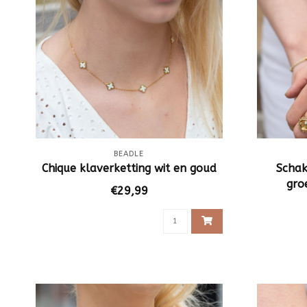
BEADLE
Chique klaverketting wit en goud
Scha
gro
€29,99