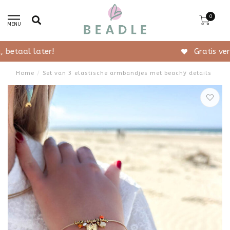
0
MENU
Gratis verzending vanaf 50,-
Home
/
Set van 3 elastische armbandjes met beachy details