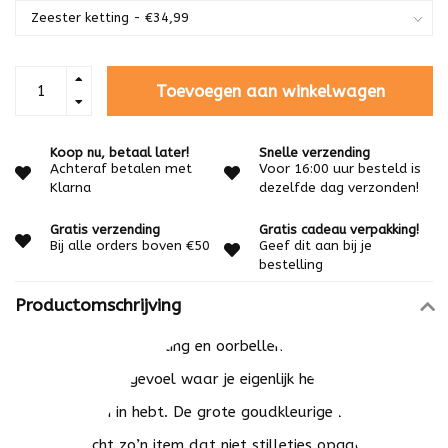
Toevoegen aan winkelwagen
Koop nu, betaal later!
Snelle verzending
Achteraf betalen met
Voor 16:00 uur besteld is
Klarna
dezelfde dag verzonden!
Gratis verzending
Gratis cadeau verpakking!
Bij alle orders boven €50
Geef dit aan bij je
bestelling
Productomschrijving
Deze opvallende ketting en oorbellen brengen je meteen in
dat fijne strandgevoel waar je eigenlijk het hele jaar wel
een beetje zin in hebt. De grote goudkleurige zeester
ketting is echt zo’n item dat niet stilletjes opgaat in je