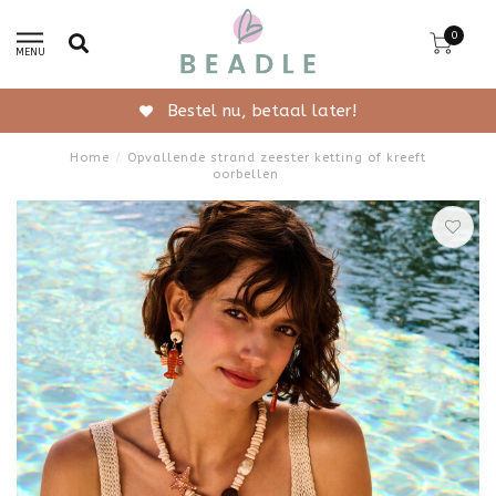
0
MENU
Gratis verzending vanaf 50,-
Home
/
Opvallende strand zeester ketting of kreeft
oorbellen