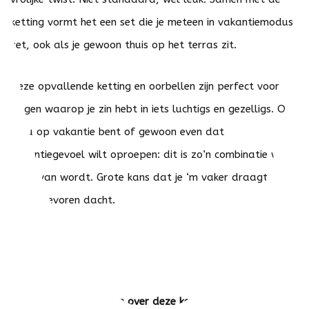
ketting vormt het een set die je meteen in vakantiemodus
zet, ook als je gewoon thuis op het terras zit.
Deze opvallende ketting en oorbellen zijn perfect voor
dagen waarop je zin hebt in iets luchtigs en gezelligs. Of
je nu op vakantie bent of gewoon even dat
vakantiegevoel wilt oproepen: dit is zo’n combinatie waar
je blij van wordt. Grote kans dat je ‘m vaker draagt dan
je van tevoren dacht.
Alles wat je wilt weten over deze kettingen: