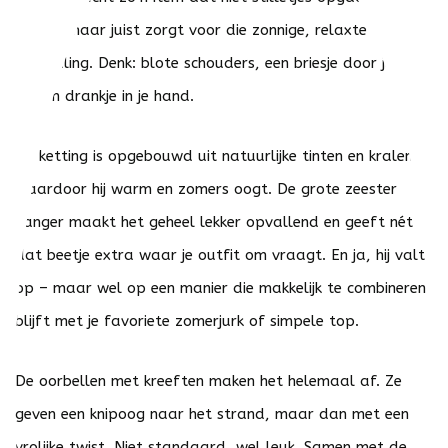
outfit, maar juist zorgt voor die zonnige, relaxte
uitstraling. Denk: blote schouders, een briesje door je haar
en een drankje in je hand.
De ketting is opgebouwd uit natuurlijke tinten en kralen,
waardoor hij warm en zomers oogt. De grote zeester
hanger maakt het geheel lekker opvallend en geeft nét
dat beetje extra waar je outfit om vraagt. En ja, hij valt
op – maar wel op een manier die makkelijk te combineren
blijft met je favoriete zomerjurk of simpele top.
De oorbellen met kreeften maken het helemaal af. Ze
geven een knipoog naar het strand, maar dan met een
vrolijke twist. Niet standaard, wel leuk. Samen met de