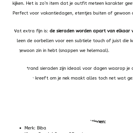
kijken. Het is zo’n item dat je outfit meteen karakter ge
Perfect voor vakantiedagen, etentjes buiten of gewoon omd
Wat extra fijn is:
de sieraden worden apart van elkaar 
Alleen de oorbellen voor een subtiele touch of juist die 
er gewoon zin in hebt (snappen we helemaal).
Deze strand sieraden zijn ideaal voor dagen waarop je o
een beetje kreeft om je nek maakt alles toch net wat gez
Alles wat je wilt weten over deze kettingen:
Merk: Biba