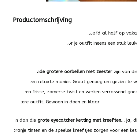
Productomschrijving
Zodra je deze sieraden ziet, zit je hoofd al half op va
dat beetje extra waardoor je outfit ineens een stuk leu
hoeft te doen.
De
opvallende grotere oorbellen met zeester
zijn van di
wel op een relaxte manier. Groot genoeg om gezien te w
look een frisse, zomerse twist en werken verrassend goed
nettere outfit. Gewoon in doen en klaar.
En dan die
grote eyecatcher ketting met kreeften
… ja, d
oranje tinten en de speelse kreeftjes zorgen voor een k