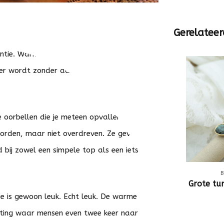
Gerelateer
kantie. Warme tinten, zomerse vormen en net
ker wordt zonder dat je daar moeite voor
e oorbellen die je meteen opvallen, maar
orden, maar niet overdreven. Ze geven je
 bij zowel een simpele top als een iets
Grote tur
ie is gewoon leuk. Echt leuk. De warme
etting waar mensen even twee keer naar