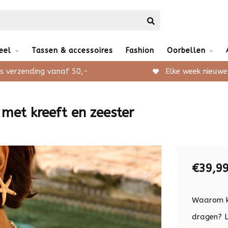
eel
Tassen & accessoires
Fashion
Oorbellen
s verzending vanaf 50,-
Elke week nieuwe
met kreeft en zeester
€39,9
Waarom ki
dragen? L