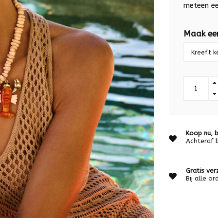
meteen ee
Maak ee
Koop nu, b
Achteraf 
Gratis ver
Bij alle o