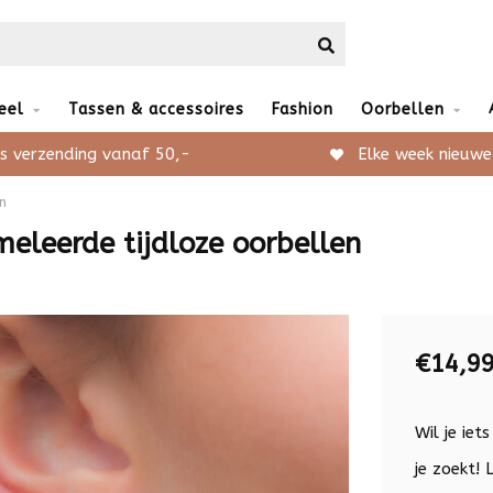
eel
Tassen & accessoires
Fashion
Oorbellen
s verzending vanaf 50,-
Elke week nieuwe
n
meleerde tijdloze oorbellen
€14,9
Wil je iet
je zoekt!
L