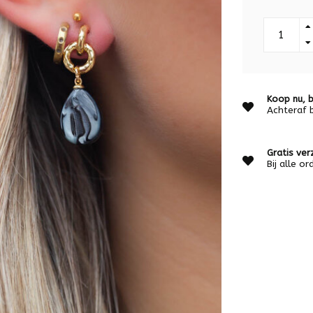
Koop nu, b
Achteraf 
Gratis ver
Bij alle o