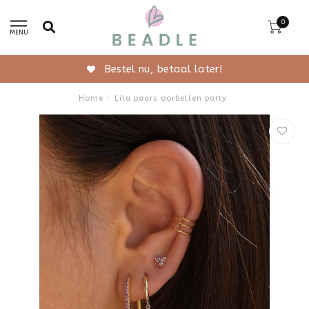
0
MENU
Bestel nu, betaal later!
Home
/
Lila paars oorbellen party