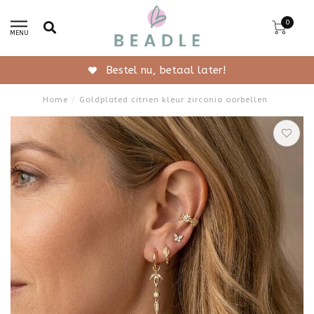
0
MENU
Gratis verzending vanaf 50,-
Home
/
Goldplated citrien kleur zirconia oorbellen