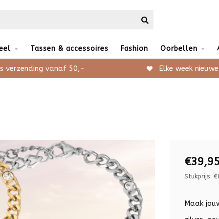
eel
Tassen & accessoires
Fashion
Oorbellen
s verzending vanaf 50,-
Elke week nieuwe
€39,9
Stukprijs: €
Maak jouw