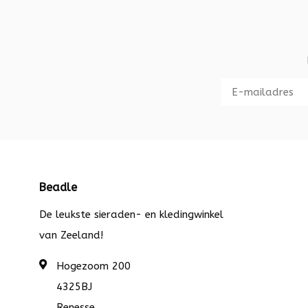
Beadle
De leukste sieraden- en kledingwinkel
van Zeeland!
Hogezoom 200
4325BJ
Renesse