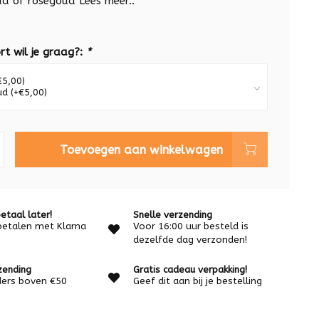
oud of rosegoud
Lees meer..
rt wil je graag?:
*
Toevoegen aan winkelwagen
etaal later!
Snelle verzending
betalen met Klarna
Voor 16:00 uur besteld is
dezelfde dag verzonden!
zending
Gratis cadeau verpakking!
rders boven €50
Geef dit aan bij je bestelling