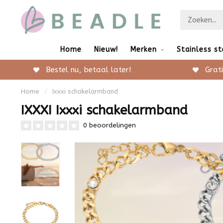
Home
Nieuw!
Merken
Stainless st
Bestel nu, betaal later!
Grati
Home
/
Ixxxi schakelarmband
IXXXI Ixxxi schakelarmband
0 beoordelingen