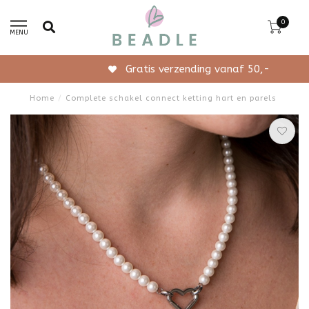
0
MENU
Gratis verzending vanaf 50,-
Home
/
Complete schakel connect ketting hart en parels