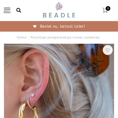
0
MENU
Bestel nu, betaal later!
Home
/
Prachtige onregelmatige creool oorbellen