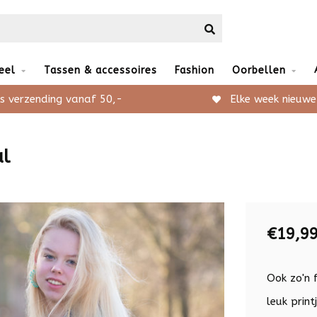
eel
Tassen & accessoires
Fashion
Oorbellen
s verzending vanaf 50,-
Elke week nieuwe
al
€19,9
Ook zo'n 
leuk print