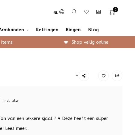
0
NL
Armbanden
Kettingen
Ringen
Blog
 items
Shop veilig online
9
Incl. btw
fan van een lekkere sjaal ? ♥ Deze heeft een super
je!
Lees meer..