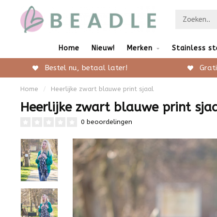
Home
Nieuw!
Merken
Stainless st
Bestel nu, betaal later!
Grati
Home
/
Heerlijke zwart blauwe print sjaal
Heerlijke zwart blauwe print sja
0 beoordelingen