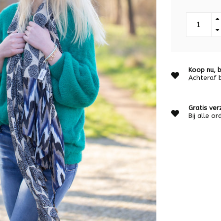
Koop nu, b
Achteraf 
Gratis ver
Bij alle o