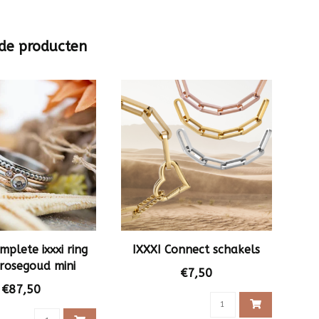
de producten
mplete ixxxi ring
IXXXI Connect schakels
 rosegoud mini
€7,50
steentje
€87,50