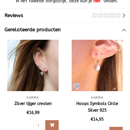
in het tweede oorgaatje, deze kun je
hier
vinden.
Reviews
Gerelateerde producten
KARMA
KARMA
Zilver tijger creolen
Hoops Symbols Circle
Silver 925
€16,99
€14,95