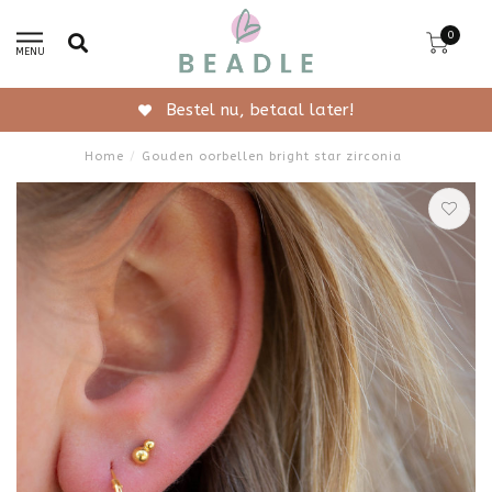
0
MENU
Bestel nu, betaal later!
Home
/
Gouden oorbellen bright star zirconia