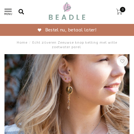
0
MENU
Bestel nu, betaal later!
Home
/
Echt zilveren Zeeuwse knop ketting met witte
zoetwater parel