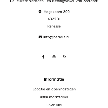
De leukste sieraden- en kledingwinkel van Zeeland!
Hogezoom 200
4325BJ
Renesse
info@beadle.nl
Informatie
Locatie en openingstijden
iXXXi maattabel
Over ons