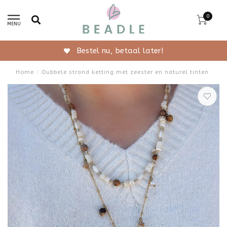
0
MENU
Gratis verzending vanaf 50,-
Home
/
Dubbele strand ketting met zeester en naturel tinten