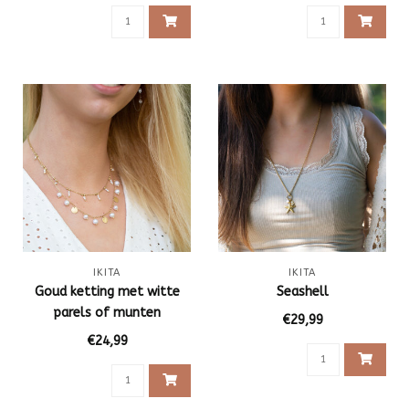
IKITA
IKITA
Goud ketting met witte
Seashell
parels of munten
€29,99
€24,99