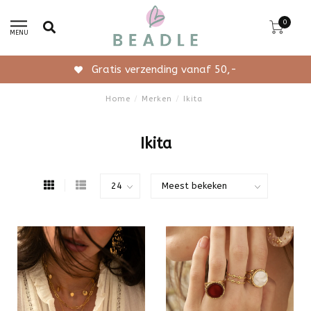
0
MENU
Gratis verzending vanaf 50,-
Home
/
Merken
/
Ikita
Ikita