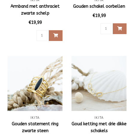
IKITA
IKITA
Armband met anthraciet
Gouden schakel oorbellen
zwarte schelp
€19,99
€19,99
IKITA
IKITA
Gouden statement ring
Goud ketting met drie dikke
zwarte steen
schakels