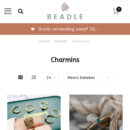
0
MENU
Gratis verzending vanaf 50,-
Home
/
Merken
/
Charmins
Charmins