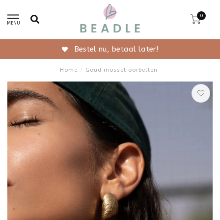
0
MENU
Gratis verzending vanaf 50,-
Home
/
Goud mossel oorbellen