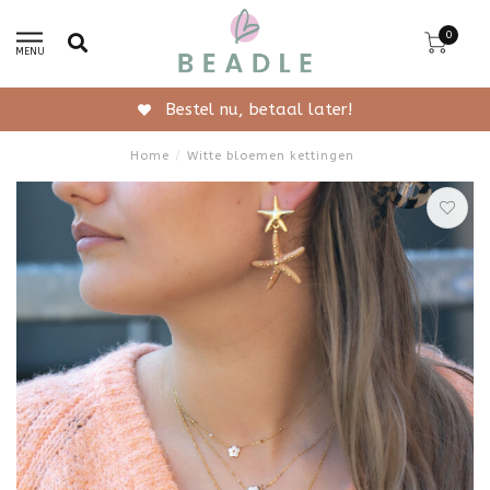
0
MENU
Gratis verzending vanaf 50,-
Home
/
Witte bloemen kettingen