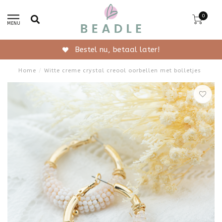
0
MENU
Gratis verzending vanaf 50,-
Home
/
Witte creme crystal creool oorbellen met bolletjes