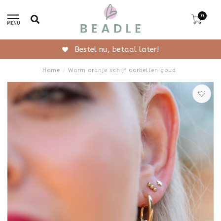
0
MENU
Gratis verzending vanaf 50,-
Home
/
Warm oranje schijf oorbellen goud