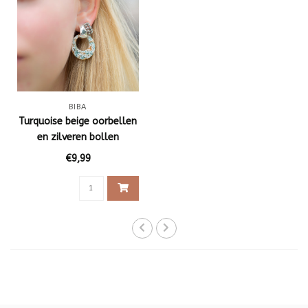
BIBA
Turquoise beige oorbellen
en zilveren bollen
€9,99